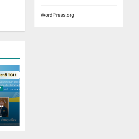
WordPress.org
์
ม
U
องใน
ิมพ์