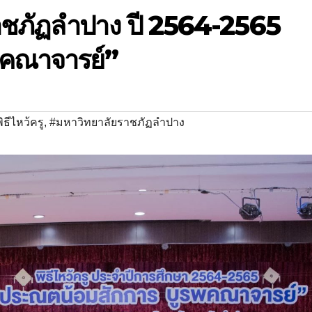
ยราชภัฏลำปาง ปี 2564-2565
พคณาจารย์”
ิธีไหว้ครู
,
#มหาวิทยาลัยราชภัฏลำปาง