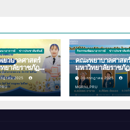
ยาภรณ์
ัฒนาอาจารย์
ข่าวประชาสัมพันธ์
กิจกรรมพัฒนาอาจารย์
ข่าวประชาสัมพัน
ยาบาลศาสตร์
คณะพยาบาลศาสตร
ิทยาลัยราชภัฏ
มหาวิทยาลัยราชภัฏ
ความ
ลำปาง ขอแสดงคว
รกฎาคม 2025
30 กรกฎาคม 2025
ีกับ นางมนันญา สาย
ยินดีกับบุคลากร เนื่
ที่ได้รับ
PRU
โอกาสที่ได้รับการตีพ
MGRNLPRU
าชทานเครื่องราช
ผลงานวิจัย
ยาภรณ์