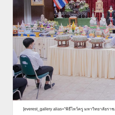
[everest_gallery alias=”พิธีไหว้ครู มหาวิทยาลัยรา