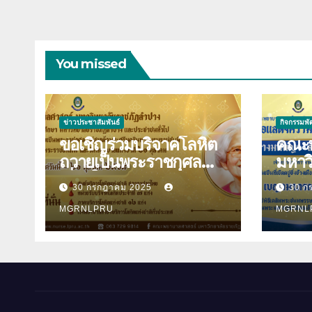
21 ตุลาคม 2568
อิสริ
You missed
ข่าวประชาสัมพันธ์
กิจกรรมพ
ขอเชิญร่วมบริจาคโลหิต
คณะพ
ถวายเป็นพระราชกุศล
มหาว
เนื่องในวันคล้ายวันพระ
ลำปาง ขอแสดง
30 กรกฎาคม 2025
30 ก
ราชสมภพสมเด็จพระศรี
ยินด
นครินทราบรมราชชนนี
MGRNLPRU
ปินตา 
MGRNL
และวันพยาบาลแห่งชาติ
พระร
21 ตุลาคม 2568
อิสริ