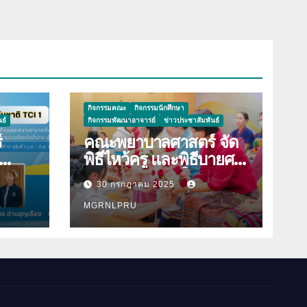
กิจกรรมคณะ
กิจกรรมนักศึกษา
ธ์
กิจกรรมพัฒนาอาจารย์
ข่าวประชาสัมพันธ์
์
คณะพยาบาลศาสตร์ จัด
พิธีไหว้ครู และพิธีบายศรี
าม
สู่ขวัญนักศึกษาใหม่
30 กรกฎาคม 2025
องใน
ประจำปีการศึกษา 2568
ิมพ์
MGRNLPRU