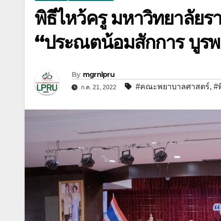
พิธีไหว้ครู มหาวิทยาลั
“ประณตน้อมสักการ บูร
By
mgrnlpru
#คณะพยาบาลศาสตร์
,
#พ
ก.ค. 21, 2022