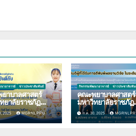
ฒนาอาจารย์
ข่าวประชาสัมพันธ์
กิจกรรมพัฒนาอาจารย์
ข่าวประชาสัมพันธ
ยาบาลศาสตร์
คณะพยาบาลศาสตร์
ิทยาลัยราชภัฏ
มหาวิทยาลัยราชภัฏ
ความ
ลำปาง ขอแสดงควา
0, 2025
MGRNLPRU
ก.ค. 30, 2025
MGRNLPR
กับ นางมนันญา สาย
ยินดีกับบุคลากร เนื่
ที่ได้รับ
โอกาสที่ได้รับการตีพ
าชทานเครื่องราช
ผลงานวิจัย