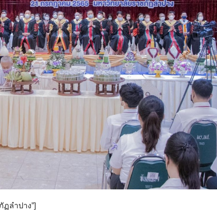
ชภัฏลำปาง”]