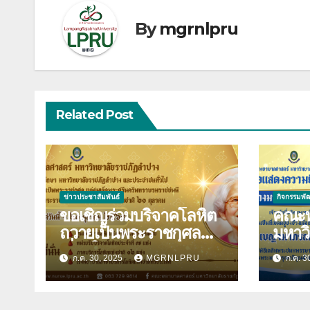
By
mgrnlpru
Related Post
ข่าวประชาสัมพันธ์
กิจกรรมพั
ขอเชิญร่วมบริจาคโลหิต
คณะพ
ถวายเป็นพระราชกุศล
มหาว
เนื่องในวันคล้ายวันพระ
ลำปาง ขอแสดง
ก.ค. 30, 2025
MGRNLPRU
ก.ค. 3
ราชสมภพสมเด็จพระศรี
ยินดี
นครินทราบรมราชชนนี
ปินตา 
และวันพยาบาลแห่งชาติ
พระร