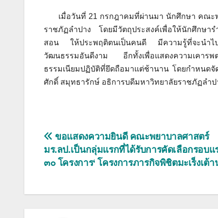
เมื่อวันที่ 21 กรกฎาคมที่ผ่านมา นักศึกษา คณะพยา
ราชภัฏลำปาง โดยมีวัตถุประสงค์เพื่อให้นักศึกษาร
สอน ให้ประพฤติตนเป็นคนดี มีความรู้ที่จะนำ
วัฒนธรรมอันดีงาม อีกทั้งเพื่อแสดงความเคารพต่อค
ธรรมเนียมปฏิบัติที่ยึดถือมาแต่ช้านาน โดยกำหนดจั
ศักดิ์ สมุทธารักษ์ อธิการบดีมหาวิทยาลัยราชภัฏลำป
แนะแนว
ขอแสดงความยินดี คณะพยาบาลศาสตร์
มร.ลป.เป็นกลุ่มแรกที่ได้รับการคัดเลือกรอบแ
เรื่อง
๓๐ โครงการ‘ โครงการภารกิจพิชิตมะเร็งเต้า