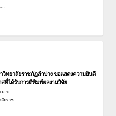
ศ.…
วิทยาลัยราชภัฏลำปาง ขอแสดงความยินดี
สที่ได้รับการตีพิมพ์ผลงานวิจัย
LPRU
าลัยราช…