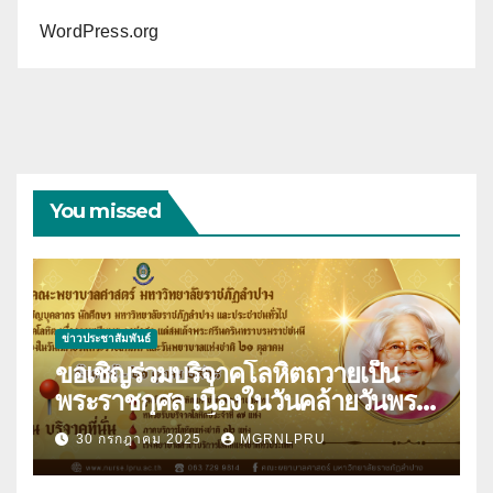
WordPress.org
You missed
ข่าวประชาสัมพันธ์
ขอเชิญร่วมบริจาคโลหิตถวายเป็น
พระราชกุศล เนื่องในวันคล้ายวันพระ
ราชสมภพสมเด็จพระศรีนครินทราบ
30 กรกฎาคม 2025
MGRNLPRU
รมราชชนนี และวันพยาบาลแห่งชาติ
21 ตุลาคม 2568