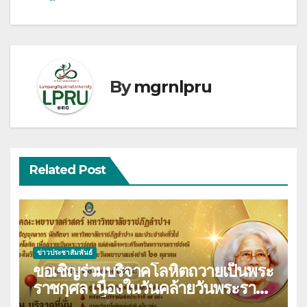
By
mgrnlpru
Related Post
ข่าวประชาสัมพันธ์
ขอเชิญร่วมบริจาคโลหิตถวายเป็นพระ
ราชกุศล เนื่องในวันคล้ายวันพระราช
สมภพสมเด็จพระศรีนครินทราบรม