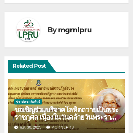
By
mgrnlpru
Related Post
ข่าวประชาสัมพันธ์
ขอเชิญร่วมบริจาคโลหิตถวายเป็นพระ
ราชกุศล เนื่องในวันคล้ายวันพระราช
สมภพสมเด็จพระศรีนครินทราบรม
ก.ค. 30, 2025
MGRNLPRU
ราชชนนี และวันพยาบาลแห่งชาติ 21