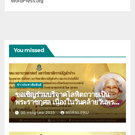
WordPress.org
You missed
ข่าวประชาสัมพันธ์
ขอเชิญร่วมบริจาคโลหิตถวายเป็น
พระราชกุศล เนื่องในวันคล้ายวันพระ
ราชสมภพสมเด็จพระศรีนครินทราบ
30 กรกฎาคม 2025
MGRNLPRU
รมราชชนนี และวันพยาบาลแห่งชาติ
21 ตุลาคม 2568