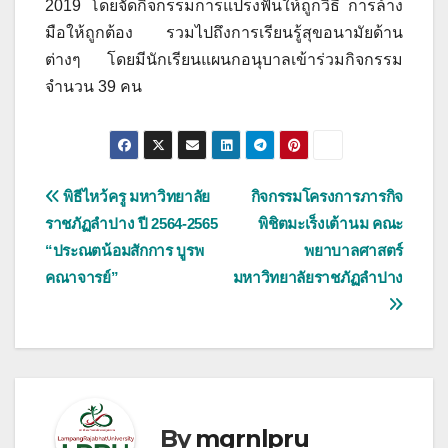
2019 โดยจัดกิจกรรมการแปรงฟันให้ถูกวิธี การล้าง
มือให้ถูกต้อง รวมไปถึงการเรียนรู้สุขอนามัยด้าน
ต่างๆ โดยมีนักเรียนแผนกอนุบาลเข้าร่วมกิจกรรม
จำนวน 39 คน
แนะแนว
พิธีไหว้ครู มหาวิทยาลัย
กิจกรรมโครงการภารกิจ
ราชภัฏลำปาง ปี 2564-2565
พิชิตมะเร็งเต้านม คณะ
เรื่อง
“ประณตน้อมสักการ บูรพ
พยาบาลศาสตร์
คณาจารย์”
มหาวิทยาลัยราชภัฏลำปาง
By
mgrnlpru