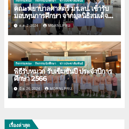
กิจกรรมคณะ
กิจกรรมนักศึกษา
ข่าวประชาสัมพันธ์
คณะพยาบาลศาสตร์ มร.ลป. เข้ารับ
มอบทุนการศึกษา จากมูลนิธิสมเด็จ
พระเจ้าตากสินมหาราช จังหวัดตาก
ต.ค. 2, 2024
MGRNLPRU
กิจกรรมคณะ
กิจกรรมนักศึกษา
ข่าวประชาสัมพันธ์
พิธีรับหมวก รับเข็มชั้นปี ประจำปีการ
ศึกษา 2566
มิ.ย. 26, 2024
MGRNLPRU
เรื่องล่าสุด