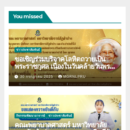
You missed
ข่าวประชาสัมพันธ์
ขอเชิญร่วมบริจาคโลหิตถวายเป็น
พระราชกุศล เนื่องในวันคล้ายวันพระ
ราชสมภพสมเด็จพระศรีนครินทราบ
30 กรกฎาคม 2025
MGRNLPRU
รมราชชนนี และวันพยาบาลแห่งชาติ
21 ตุลาคม 2568
กิจกรรมพัฒนาอาจารย์
ข่าวประชาสัมพันธ์
คณะพยาบาลศาสตร์ มหาวิทยาลัย