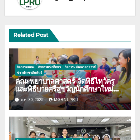
Related Post
กิจกรรมคณะ
กิจกรรมนักศึกษา
กิจกรรมพัฒนาอาจารย์
ข่าวประชาสัมพันธ์
คณะพยาบาลศาสตร์ จัดพิธีไหว้ครู
และพิธีบายศรีสู่ขวัญนักศึกษาใหม่
ประจำปีการศึกษา 2568
ก.ค. 30, 2025
MGRNLPRU