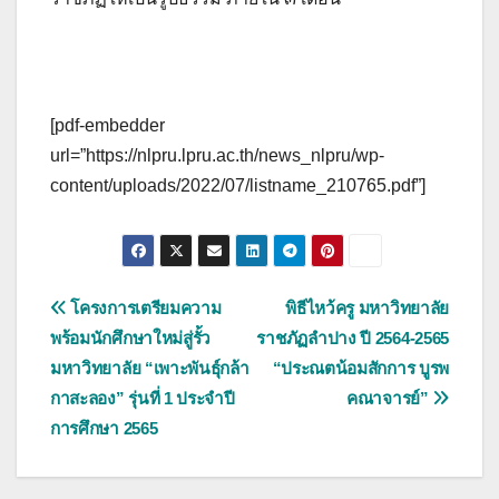
[pdf-embedder
url=”https://nlpru.lpru.ac.th/news_nlpru/wp-
content/uploads/2022/07/listname_210765.pdf”]
แนะแนว
โครงการเตรียมความ
พิธีไหว้ครู มหาวิทยาลัย
พร้อมนักศึกษาใหม่สู่รั้ว
ราชภัฏลำปาง ปี 2564-2565
เรื่อง
มหาวิทยาลัย “เพาะพันธ์ุกล้า
“ประณตน้อมสักการ บูรพ
กาสะลอง” รุ่นที่ 1 ประจำปี
คณาจารย์”
การศึกษา 2565