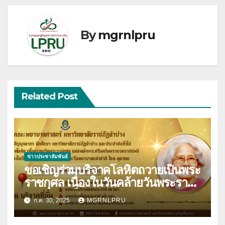
By
mgrnlpru
Related Post
ข่าวประชาสัมพันธ์
ขอเชิญร่วมบริจาคโลหิตถวายเป็นพระ
ราชกุศล เนื่องในวันคล้ายวันพระราช
สมภพสมเด็จพระศรีนครินทราบรม
ก.ค. 30, 2025
MGRNLPRU
ราชชนนี และวันพยาบาลแห่งชาติ 21
ตุลาคม 2568