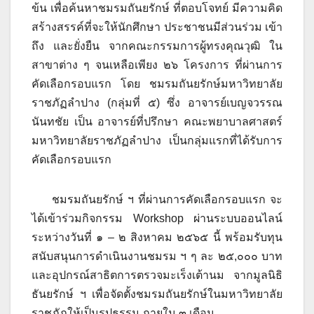
ข้น เพื่อค้นหาชมรมถันยรักษ์ ที่ตอบโจทย์ มีความคิด
สร้างสรรค์ที่จะให้นักศึกษา ประชาชนมีส่วนร่วม เข้า
ถึง และยั่งยืน จากคณะกรรมการผู้ทรงคุณวุฒิ ใน
สาขาต่าง ๆ จนเหลือเพียง ๒๖ โครงการ ที่ผ่านการ
คัดเลือกรอบแรก โดย ชมรมถันยรักษ์มหาวิทยาลัย
ราชภัฏลำปาง (กลุ่มที่ ๕) ซึ่ง อาจารย์เบญจวรรณ
นันทชัย เป็น อาจารย์ที่ปรึกษา คณะพยาบาลศาสตร์
มหาวิทยาลัยราชภัฏลำปาง เป็นกลุ่มแรกที่ได้รับการ
คัดเลือกรอบแรก
ชมรมถันยรักษ์ ฯ ที่ผ่านการคัดเลือกรอบแรก จะ
ได้เข้าร่วมกิจกรรม Workshop ผ่านระบบออนไลน์
ระหว่างวันที่ ๑ – ๒ สิงหาคม ๒๕๖๕ นี้ พร้อมรับทุน
สนับสนุนการดำเนินงานชมรม ฯ ๆ ละ ๒๕,๐๐๐ บาท
และอุปกรณ์สาธิตการตรวจมะเร็งเต้านม จากมูลนิธิ
ธันยรักษ์ ฯ เพื่อจัดตั้งชมรมถันยรักษ์ในมหาวิทยาลัย
ราชภัฏให้เป็นรูปธรรม ภายใน ๓ เดือน