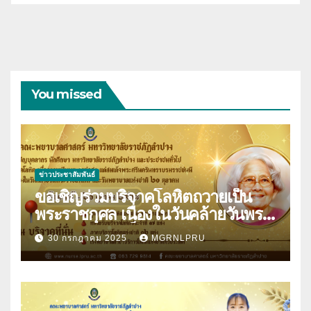
You missed
ข่าวประชาสัมพันธ์
ขอเชิญร่วมบริจาคโลหิตถวายเป็น
พระราชกุศล เนื่องในวันคล้ายวันพระ
ราชสมภพสมเด็จพระศรีนครินทราบ
30 กรกฎาคม 2025
MGRNLPRU
รมราชชนนี และวันพยาบาลแห่งชาติ
21 ตุลาคม 2568