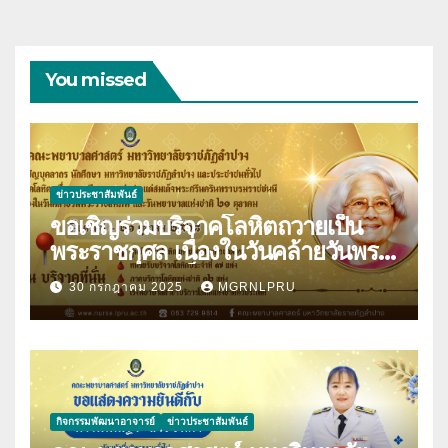
You missed
ข่าวประชาสัมพันธ์
ขอเชิญร่วมบริจาคโลหิตถวายเป็น
พระราชกุศล เนื่องในวันคล้ายวันพระ
ราชสมภพสมเด็จพระศรีนครินทราบ
30 กรกฎาคม 2025
MGRNLPRU
รมราชชนนี และวันพยาบาลแห่งชาติ
21 ตุลาคม 2568
กิจกรรมพัฒนาอาจารย์
ข่าวประชาสัมพันธ์