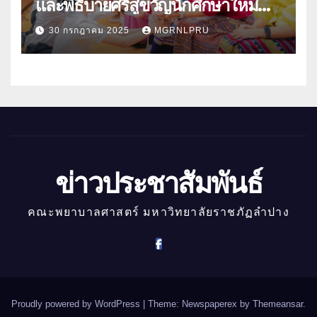
และพิธีบายศรีสู่ขวัญนักศึกษาใหม่
ประจำปีการศึกษา 2568
30 กรกฎาคม 2025
MGRNLPRU
ข่าวประชาสัมพันธ์
คณะพยาบาลศาสตร์ มหาวิทยาลัยราชภัฏลำปาง
Proudly powered by WordPress
|
Theme: Newspaperex by
Themeansar
.