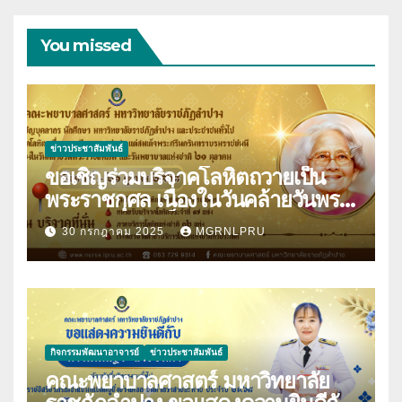
You missed
ข่าวประชาสัมพันธ์
ขอเชิญร่วมบริจาคโลหิตถวายเป็น
พระราชกุศล เนื่องในวันคล้ายวันพระ
ราชสมภพสมเด็จพระศรีนครินทราบ
30 กรกฎาคม 2025
MGRNLPRU
รมราชชนนี และวันพยาบาลแห่งชาติ
21 ตุลาคม 2568
กิจกรรมพัฒนาอาจารย์
ข่าวประชาสัมพันธ์
คณะพยาบาลศาสตร์ มหาวิทยาลัย