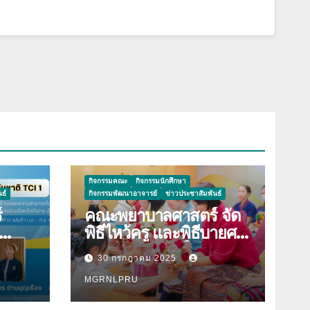
กิจกรรมคณะ
กิจกรรมนักศึกษา
ธ์
กิจกรรมพัฒนาอาจารย์
ข่าวประชาสัมพันธ์
์
คณะพยาบาลศาสตร์ จัด
พิธีไหว้ครู และพิธีบายศรี
าม
สู่ขวัญนักศึกษาใหม่
30 กรกฎาคม 2025
องใน
ประจำปีการศึกษา 2568
ิมพ์
MGRNLPRU