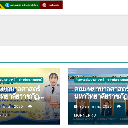
ัฒนาอาจารย์
ข่าวประชาสัมพันธ์
กิจกรรมพัฒนาอาจารย์
ข่าวประชาสัมพัน
ยาบาลศาสตร์
คณะพยาบาลศาสตร
ิทยาลัยราชภัฏ
มหาวิทยาลัยราชภัฏ
ความ
ลำปาง ขอแสดงคว
รกฎาคม 2025
30 กรกฎาคม 2025
ีกับ นางมนันญา สาย
ยินดีกับบุคลากร เนื่
ที่ได้รับ
PRU
โอกาสที่ได้รับการตีพ
MGRNLPRU
าชทานเครื่องราช
ผลงานวิจัย