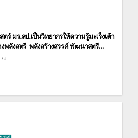
์ มร.ลป.เป็นวิทยากรให้ความรู้มะเร็งเต้า
งพลังสตรี พลังสร้างสรรค์ พัฒนาสตรี
ร
PRU
ัมพันธ์