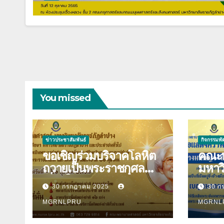
You missed
ข่าวประชาสัมพันธ์
กิจกรรมพ
ขอเชิญร่วมบริจาคโลหิต
คณะพ
ถวายเป็นพระราชกุศล
มหาว
เนื่องในวันคล้ายวันพระ
ลำปาง ขอแสดง
30 กรกฎาคม 2025
30 ก
ราชสมภพสมเด็จพระศรี
ยินด
นครินทราบรมราชชนนี
MGRNLPRU
ปินตา 
MGRNL
และวันพยาบาลแห่งชาติ
พระร