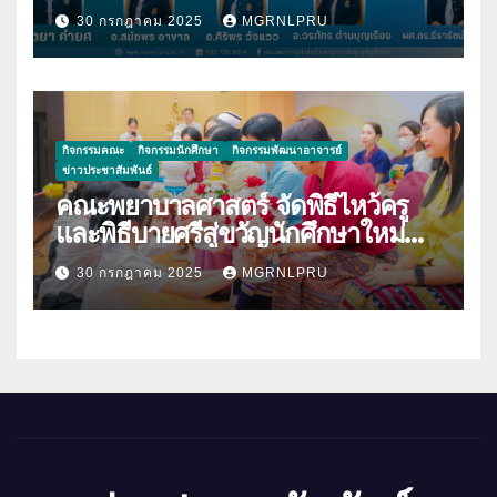
บุคลากร เนื่องในโอกาสที่ได้รับการตี
30 กรกฎาคม 2025
MGRNLPRU
พิมพ์ผลงานวิจัย
กิจกรรมคณะ
กิจกรรมนักศึกษา
กิจกรรมพัฒนาอาจารย์
ข่าวประชาสัมพันธ์
คณะพยาบาลศาสตร์ จัดพิธีไหว้ครู
และพิธีบายศรีสู่ขวัญนักศึกษาใหม่
ประจำปีการศึกษา 2568
30 กรกฎาคม 2025
MGRNLPRU