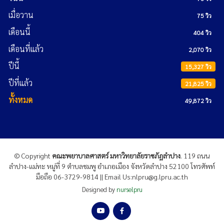
เมื่อวาน
75 วิว
เดือนนี้
404 วิว
เดือนที่แล้ว
2,070 วิว
ปีนี้
15,327 วิว
ปีที่แล้ว
21,825 วิว
ทั้งหมด
49,872 วิว
© Copyright
คณะพยาบาลศาสตร์ มหาวิทยาลัยราชภัฏลำปาง
. 119 ถนน
ลำปาง-แม่ทะ หมู่ที่ 9 ตำบลชมพู อำเภอเมือง จังหวัดลำปาง 52100 โทรศัพท์
มือถือ 06-3729-9814 || Email Us:nlpru@g.lpru.ac.th
Designed by
nurselpru