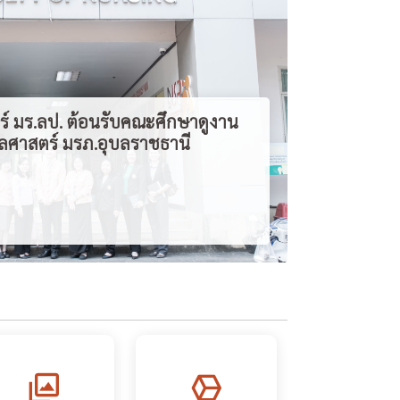
 มร.ลป. ต้อนรับคณะศึกษาดูงาน
าสตร์ มรภ.อุบลราชธานี