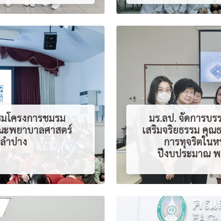
รมโครงการชมรม
มร.ลป. จัดการบรรย
คณะพยาบาลศาสตร์
เสริมจริยธรรม คุณ
ฏลำปาง
การทุจริตในห
ปีงบประมาณ พ