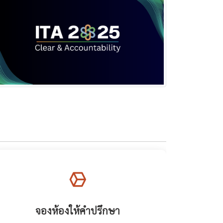
จองห้องให้คำปรึกษา