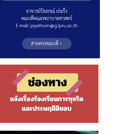
อาจารย์ปิยธรณ์ เร่งเร็ว
คณบดีคณะพยาบาลศาสตร์
E-mail: piyathorn@g.lpru.ac.th
สายตรงคณบดี