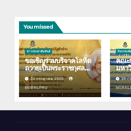
You missed
ข่าวประชาสัมพันธ์
กิจกรรมพ
ขอเชิญร่วมบริจาคโลหิต
คณะพ
ถวายเป็นพระราชกุศล
มหาว
เนื่องในวันคล้ายวันพระ
ลำปาง ขอแสดง
30 กรกฎาคม 2025
30 ก
ราชสมภพสมเด็จพระศรี
ยินด
นครินทราบรมราชชนนี
MGRNLPRU
ปินตา 
MGRNL
และวันพยาบาลแห่งชาติ
พระร
21 ตุลาคม 2568
อิสริ