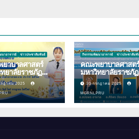
ัฒนาอาจารย์
ข่าวประชาสัมพันธ์
กิจกรรมพัฒนาอาจารย์
ข่าวประชาสัมพัน
ยาบาลศาสตร์
คณะพยาบาลศาสตร
ิทยาลัยราชภัฏ
มหาวิทยาลัยราชภัฏ
ความ
ลำปาง ขอแสดงคว
รกฎาคม 2025
30 กรกฎาคม 2025
ีกับ นางมนันญา สาย
ยินดีกับบุคลากร เนื่
ที่ได้รับ
PRU
โอกาสที่ได้รับการตีพ
MGRNLPRU
าชทานเครื่องราช
ผลงานวิจัย
ยาภรณ์