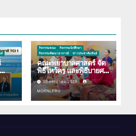
กิจกรรมคณะ
กิจกรรมนักศึกษา
ธ์
กิจกรรมพัฒนาอาจารย์
ข่าวประชาสัมพันธ์
์
คณะพยาบาลศาสตร์ จัด
พิธีไหว้ครู และพิธีบายศรี
าม
สู่ขวัญนักศึกษาใหม่
30 กรกฎาคม 2025
องใน
ประจำปีการศึกษา 2568
ิมพ์
MGRNLPRU