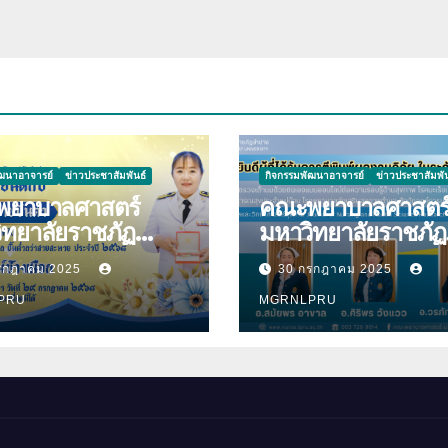
ัฒนาอาจารย์
ข่าวประชาสัมพันธ์
กิจกรรมพัฒนาอาจารย์
ข่าวประชาสัมพัน
ยาบาลศาสตร์
คณะพยาบาลศาสตร
ิทยาลัยราชภัฏ
มหาวิทยาลัยราชภัฏ
ความ
ลำปาง ขอแสดงคว
รกฎาคม 2025
30 กรกฎาคม 2025
ีกับ นางมนันญา สาย
ยินดีกับบุคลากร เนื่
ที่ได้รับ
PRU
โอกาสที่ได้รับการตีพ
MGRNLPRU
าชทานเครื่องราช
ผลงานวิจัย
ยาภรณ์