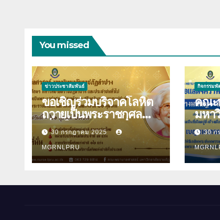
You missed
ข่าวประชาสัมพันธ์
กิจกรรมพ
ขอเชิญร่วมบริจาคโลหิต
คณะพ
ถวายเป็นพระราชกุศล
มหาว
เนื่องในวันคล้ายวันพระ
ลำปาง ขอแสดง
30 กรกฎาคม 2025
30 ก
ราชสมภพสมเด็จพระศรี
ยินด
นครินทราบรมราชชนนี
MGRNLPRU
ปินตา 
MGRNL
และวันพยาบาลแห่งชาติ
พระร
21 ตุลาคม 2568
อิสริ