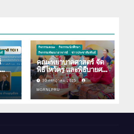
กิจกรรมคณะ
กิจกรรมนักศึกษา
ธ์
กิจกรรมพัฒนาอาจารย์
ข่าวประชาสัมพันธ์
์
คณะพยาบาลศาสตร์ จัด
พิธีไหว้ครู และพิธีบายศรี
าม
สู่ขวัญนักศึกษาใหม่
30 กรกฎาคม 2025
องใน
ประจำปีการศึกษา 2568
ิมพ์
MGRNLPRU