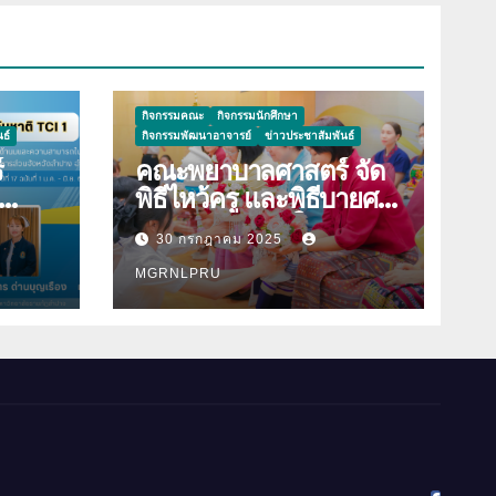
กิจกรรมคณะ
กิจกรรมนักศึกษา
ธ์
กิจกรรมพัฒนาอาจารย์
ข่าวประชาสัมพันธ์
์
คณะพยาบาลศาสตร์ จัด
พิธีไหว้ครู และพิธีบายศรี
าม
สู่ขวัญนักศึกษาใหม่
30 กรกฎาคม 2025
องใน
ประจำปีการศึกษา 2568
ิมพ์
MGRNLPRU