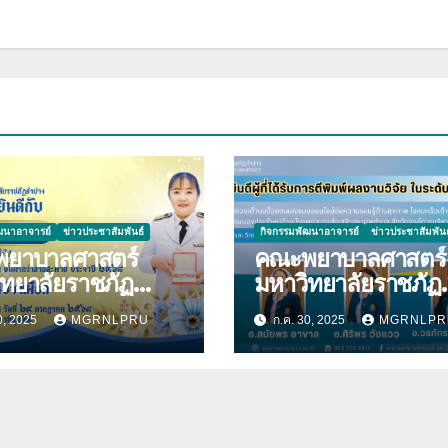
ฒนาอาจารย์
ข่าวประชาสัมพันธ์
กิจกรรมพัฒนาอาจารย์
ข่าวประชาสัมพันธ
ยาบาลศาสตร์
คณะพยาบาลศาสตร์
ิทยาลัยราชภัฏ
มหาวิทยาลัยราชภัฏ
ความ
ลำปาง ขอแสดงควา
0, 2025
MGRNLPRU
ก.ค. 30, 2025
MGRNLPR
กับ นางมนันญา สาย
ยินดีกับบุคลากร เนื่
ที่ได้รับ
โอกาสที่ได้รับการตีพ
าชทานเครื่องราช
ผลงานวิจัย
ยาภรณ์