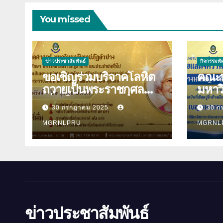
You missed
ข่าวประชาสัมพันธ์
กิจกรรมพ
ขอเชิญร่วมบริจาคโลหิต
คณะพ
ถวายเป็นพระราชกุศล
มหาว
เนื่องในวันคล้ายวันพระ
ลำปาง ขอแสดง
30 กรกฎาคม 2025
30 ก
ราชสมภพสมเด็จพระศรี
ยินด
นครินทราบรมราชชนนี
MGRNLPRU
ปินตา 
MGRNL
และวันพยาบาลแห่งชาติ
พระร
21 ตุลาคม 2568
อิสริ
ข่าวประชาสัมพันธ์