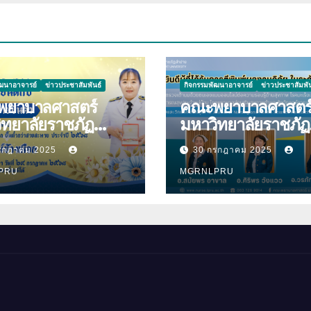
ัฒนาอาจารย์
ข่าวประชาสัมพันธ์
กิจกรรมพัฒนาอาจารย์
ข่าวประชาสัมพัน
ยาบาลศาสตร์
คณะพยาบาลศาสตร
ิทยาลัยราชภัฏ
มหาวิทยาลัยราชภัฏ
ความ
ลำปาง ขอแสดงคว
รกฎาคม 2025
30 กรกฎาคม 2025
ีกับ นางมนันญา สาย
ยินดีกับบุคลากร เนื่
ที่ได้รับ
PRU
โอกาสที่ได้รับการตีพ
MGRNLPRU
าชทานเครื่องราช
ผลงานวิจัย
ยาภรณ์