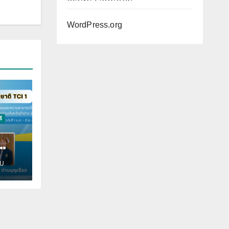
WordPress.org
์
ม
U
องใน
ิมพ์