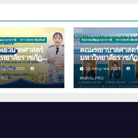
ัฒนาอาจารย์
ข่าวประชาสัมพันธ์
กิจกรรมพัฒนาอาจารย์
ข่าวประชาสัมพัน
ยาบาลศาสตร์
คณะพยาบาลศาสตร
ิทยาลัยราชภัฏ
มหาวิทยาลัยราชภัฏ
ความ
ลำปาง ขอแสดงคว
รกฎาคม 2025
30 กรกฎาคม 2025
ีกับ นางมนันญา สาย
ยินดีกับบุคลากร เนื่
ที่ได้รับ
PRU
โอกาสที่ได้รับการตีพ
MGRNLPRU
าชทานเครื่องราช
ผลงานวิจัย
ยาภรณ์