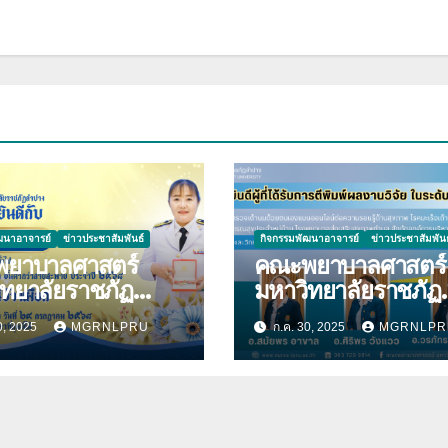
ฒนาอาจารย์
ข่าวประชาสัมพันธ์
กิจกรรมพัฒนาอาจารย์
ข่าวประชาสัมพันธ
ยาบาลศาสตร์
คณะพยาบาลศาสตร์
ิทยาลัยราชภัฏ
มหาวิทยาลัยราชภัฏ
ความ
ลำปาง ขอแสดงควา
0, 2025
MGRNLPRU
ก.ค. 30, 2025
MGRNLPR
กับ นางมนันญา สาย
ยินดีกับบุคลากร เนื่
ที่ได้รับ
โอกาสที่ได้รับการตีพ
าชทานเครื่องราช
ผลงานวิจัย
ยาภรณ์