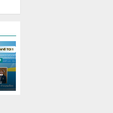
์
ม
U
องใน
ิมพ์