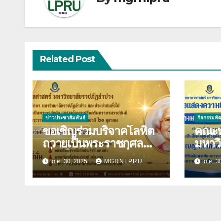
Related Post
ข่าวประชาสัมพันธ์
กิจกรรมพั
ขอเชิญร่วมบริจาคโลหิต
คณะพ
ถวายเป็นพระราชกุศล
มหาว
เนื่องในวันคล้ายวันพระ
ลำปาง ขอแสดง
ก.ค. 30, 2025
MGRNLPRU
ก.ค. 3
ราชสมภพสมเด็จพระศรี
ยินดี
นครินทราบรมราชชนนี
ปินตา 
และวันพยาบาลแห่งชาติ
พระร
21 ตุลาคม 2568
อิสริ