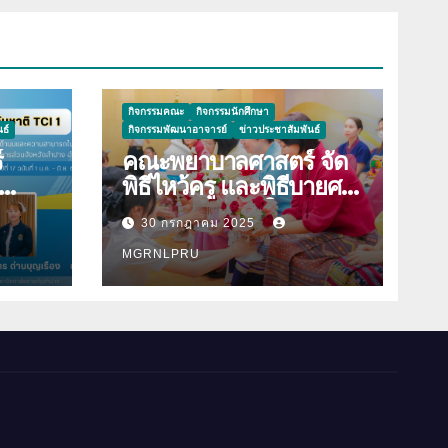
กิจกรรมคณะ
กิจกรรมนักศึกษา
ธ์
กิจกรรมพัฒนาอาจารย์
ข่าวประชาสัมพันธ์
์
คณะพยาบาลศาสตร์ จัด
พิธีไหว้ครู และพิธีบายศรี
าม
สู่ขวัญนักศึกษาใหม่
30 กรกฎาคม 2025
องใน
ประจำปีการศึกษา 2568
ิมพ์
MGRNLPRU