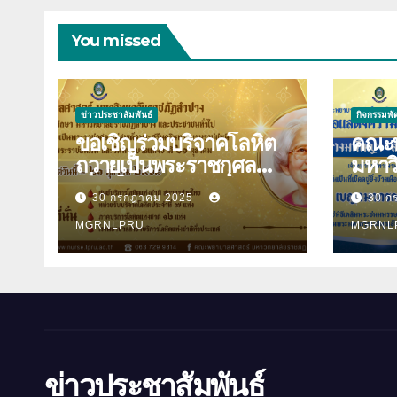
You missed
ข่าวประชาสัมพันธ์
กิจกรรมพ
ขอเชิญร่วมบริจาคโลหิต
คณะพ
ถวายเป็นพระราชกุศล
มหาว
เนื่องในวันคล้ายวันพระ
ลำปาง ขอแสดง
30 กรกฎาคม 2025
30 ก
ราชสมภพสมเด็จพระศรี
ยินด
นครินทราบรมราชชนนี
MGRNLPRU
ปินตา 
MGRNL
และวันพยาบาลแห่งชาติ
พระร
21 ตุลาคม 2568
อิสริ
ข่าวประชาสัมพันธ์