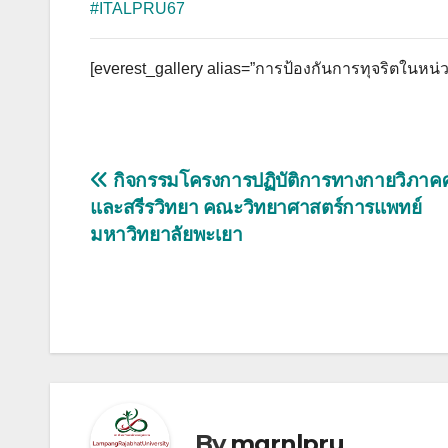
#ITALPRU67
[everest_gallery alias=”การป้องกันการทุจริตในหน่
แนะแนว
กิจกรรมโครงการปฏิบัติการทางกายวิภาค
และสรีรวิทยา คณะวิทยาศาสตร์การแพทย์
เรื่อง
มหาวิทยาลัยพะเยา
By
mgrnlpru