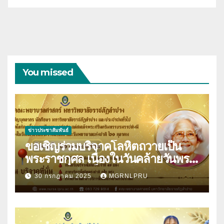
You missed
ข่าวประชาสัมพันธ์
ขอเชิญร่วมบริจาคโลหิตถวายเป็น
พระราชกุศล เนื่องในวันคล้ายวันพระ
ราชสมภพสมเด็จพระศรีนครินทราบ
30 กรกฎาคม 2025
MGRNLPRU
รมราชชนนี และวันพยาบาลแห่งชาติ
21 ตุลาคม 2568