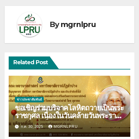
By
mgrnlpru
Related Post
ข่าวประชาสัมพันธ์
ขอเชิญร่วมบริจาคโลหิตถวายเป็นพระ
ราชกุศล เนื่องในวันคล้ายวันพระราช
สมภพสมเด็จพระศรีนครินทราบรม
ก.ค. 30, 2025
MGRNLPRU
ราชชนนี และวันพยาบาลแห่งชาติ 21
ตุลาคม 2568