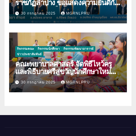
ราชภัฏลำปาง ขอแสดงความยินดีกับ
บุคลากร เนื่องในโอกาสที่ได้รับการตี
30 กรกฎาคม 2025
MGRNLPRU
พิมพ์ผลงานวิจัย
กิจกรรมคณะ
กิจกรรมนักศึกษา
กิจกรรมพัฒนาอาจารย์
ข่าวประชาสัมพันธ์
คณะพยาบาลศาสตร์ จัดพิธีไหว้ครู
และพิธีบายศรีสู่ขวัญนักศึกษาใหม่
ประจำปีการศึกษา 2568
30 กรกฎาคม 2025
MGRNLPRU