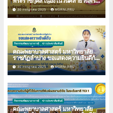
พระราชกุศล เนื่องในวันคล้ายวันพระ
ราชสมภพสมเด็จพระศรีนครินทราบ
30 กรกฎาคม 2025
MGRNLPRU
รมราชชนนี และวันพยาบาลแห่งชาติ
21 ตุลาคม 2568
กิจกรรมพัฒนาอาจารย์
ข่าวประชาสัมพันธ์
คณะพยาบาลศาสตร์ มหาวิทยาลัย
ราชภัฏลำปาง ขอแสดงความยินดีกับ
นางมนันญา สายปินตา ที่ได้รับ
30 กรกฎาคม 2025
MGRNLPRU
พระราชทานเครื่องราชอิสริยาภรณ์
กิจกรรมพัฒนาอาจารย์
ข่าวประชาสัมพันธ์
คณะพยาบาลศาสตร์ มหาวิทยาลัย