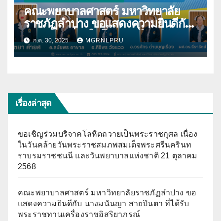
คณะพยาบาลศาสตร์ มหาวิทยาลัย
ราชภัฏลำปาง ขอแสดงความยินดีกับ
บุคลากร เนื่องในโอกาสที่ได้รับการตี
ก.ค. 30, 2025
MGRNLPRU
พิมพ์ผลงานวิจัย
เรื่องล่าสุด
ขอเชิญร่วมบริจาคโลหิตถวายเป็นพระราชกุศล เนื่อง
ในวันคล้ายวันพระราชสมภพสมเด็จพระศรีนครินท
ราบรมราชชนนี และวันพยาบาลแห่งชาติ 21 ตุลาคม
2568
คณะพยาบาลศาสตร์ มหาวิทยาลัยราชภัฏลำปาง ขอ
แสดงความยินดีกับ นางมนันญา สายปินตา ที่ได้รับ
พระราชทานเครื่องราชอิสริยาภรณ์