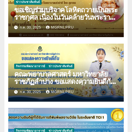
ข่าวประชาสัมพันธ์
ขอเชิญร่วมบริจาคโลหิตถวายเป็นพระ
ราชกุศล เนื่องในวันคล้ายวันพระราช
สมภพสมเด็จพระศรีนครินทราบรม
ก.ค. 30, 2025
MGRNLPRU
ราชชนนี และวันพยาบาลแห่งชาติ 21
ตุลาคม 2568
กิจกรรมพัฒนาอาจารย์
ข่าวประชาสัมพันธ์
คณะพยาบาลศาสตร์ มหาวิทยาลัย
ราชภัฏลำปาง ขอแสดงความยินดีกับ
นางมนันญา สายปินตา ที่ได้รับ
ก.ค. 30, 2025
MGRNLPRU
พระราชทานเครื่องราชอิสริยาภรณ์
กิจกรรมพัฒนาอาจารย์
ข่าวประชาสัมพันธ์