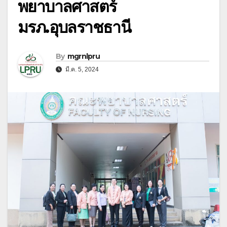
พยาบาลศาสตร์
มรภ.อุบลราชธานี
By
mgrnlpru
มี.ค. 5, 2024