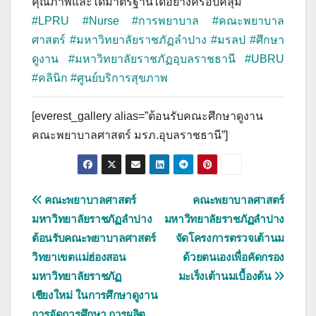
คุณภาพและได้มาตรฐานได้อย่างครอบคลุม
#LPRU
#Nurse
#การพยาบาล
#คณะพยาบาล
ศาสตร์
#มหาวิทยาลัยราชภัฏลำปาง
#มรลป
#ศึกษา
ดูงาน
#มหาวิทยาลัยราชภัฏอุบลราชธานี
#UBRU
#คลินิก
#ศูนย์บริการสุขภาพ
[everest_gallery alias=”ต้อนรับคณะศึกษาดูงาน
คณะพยาบาลศาสตร์ มรภ.อุบลราชธานี”]
แนะแนว
คณะพยาบาลศาสตร์
คณะพยาบาลศาสตร์
มหาวิทยาลัยราชภัฏลำปาง
มหาวิทยาลัยราชภัฏลำปาง
เรื่อง
ต้อนรับคณะพยาบาลศาสตร์
จัดโครงการตรวจเต้านม
วิทยาเขตแม่ฮ่องสอน
ด้วยตนเองเพื่อคัดกรอง
มหาวิทยาลัยราชภัฏ
มะเร็งเต้านมเบื้องต้น
เชียงใหม่ ในการศึกษาดูงาน
การจัดการศึกษา การผลิต