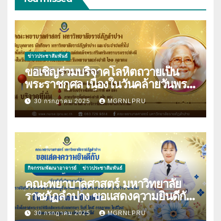
ข่าวประชาสัมพันธ์
ขอเชิญร่วมบริจาคโลหิตถวายเป็น
พระราชกุศล เนื่องในวันคล้ายวันพระ
ราชสมภพสมเด็จพระศรีนครินทราบ
30 กรกฎาคม 2025
MGRNLPRU
รมราชชนนี และวันพยาบาลแห่งชาติ
21 ตุลาคม 2568
กิจกรรมพัฒนาอาจารย์
ข่าวประชาสัมพันธ์
คณะพยาบาลศาสตร์ มหาวิทยาลัย
ราชภัฏลำปาง ขอแสดงความยินดีกับ
นางมนันญา สายปินตา ที่ได้รับ
30 กรกฎาคม 2025
MGRNLPRU
พระราชทานเครื่องราชอิสริยาภรณ์