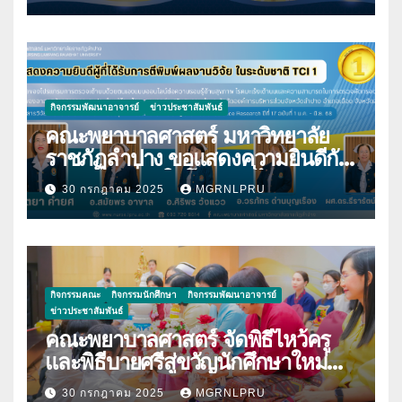
กิจกรรมพัฒนาอาจารย์
ข่าวประชาสัมพันธ์
คณะพยาบาลศาสตร์ มหาวิทยาลัย
ราชภัฏลำปาง ขอแสดงความยินดีกับ
บุคลากร เนื่องในโอกาสที่ได้รับการตี
30 กรกฎาคม 2025
MGRNLPRU
พิมพ์ผลงานวิจัย
กิจกรรมคณะ
กิจกรรมนักศึกษา
กิจกรรมพัฒนาอาจารย์
ข่าวประชาสัมพันธ์
คณะพยาบาลศาสตร์ จัดพิธีไหว้ครู
และพิธีบายศรีสู่ขวัญนักศึกษาใหม่
ประจำปีการศึกษา 2568
30 กรกฎาคม 2025
MGRNLPRU